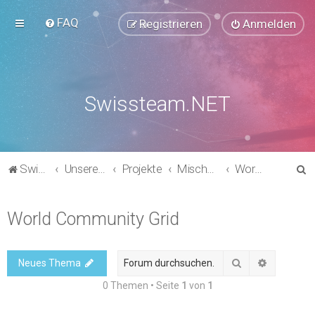
FAQ
Registrieren
Anmelden
Swissteam.NET
S
Swissteam.NET
Unsere Foren
Projekte
Mischprojekte
World Community Grid
u
c
World Community Grid
h
e
Suche
Erweitert
Neues Thema
0 Themen • Seite
1
von
1