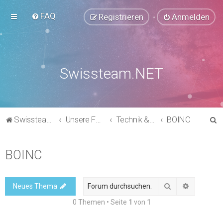
FAQ
Registrieren
Anmelden
Swissteam.NET
S
Swissteam.NET
Unsere Foren
Technik & Support
BOINC
u
c
BOINC
h
e
Suche
Erweitert
Neues Thema
0 Themen • Seite
1
von
1