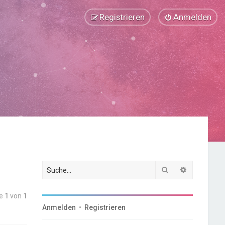
Registrieren
Anmelden
Suche
Erweiterte
te
1
von
1
Anmelden
•
Registrieren