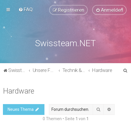
FAQ
Registrieren
Anmelden
Swissteam.NET
S
Swissteam.NET
Unsere Foren
Technik & Support
Hardware
u
c
Hardware
h
e
Suche
Erweitert
Neues Thema
0 Themen • Seite
1
von
1