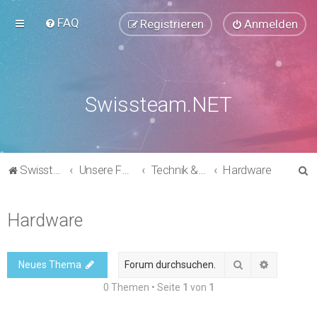
FAQ
Registrieren
Anmelden
Swissteam.NET
S
Swissteam.NET
Unsere Foren
Technik & Support
Hardware
u
c
Hardware
h
e
Suche
Erweitert
Neues Thema
0 Themen • Seite
1
von
1