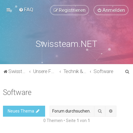
FAQ
Registrieren
Anmelden
Swissteam.NET
S
Swissteam.NET
Unsere Foren
Technik & Support
Software
u
c
Software
h
e
Suche
Erweitert
Neues Thema
0 Themen • Seite
1
von
1