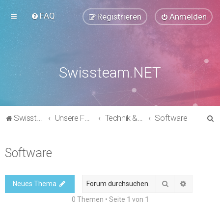
FAQ
Registrieren
Anmelden
Swissteam.NET
S
Swissteam.NET
Unsere Foren
Technik & Support
Software
u
c
Software
h
e
Suche
Erweitert
Neues Thema
0 Themen • Seite
1
von
1