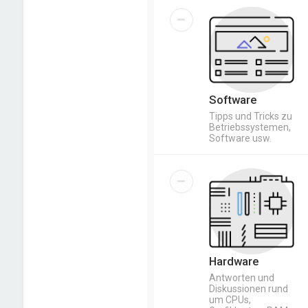
Software
Tipps und Tricks zu
Betriebssystemen,
Software usw.
Hardware
Antworten und
Diskussionen rund
um CPUs,