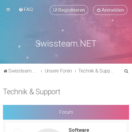
FAQ
Registrieren
Anmelden
Swissteam.NET
S
Swissteam.NET
Unsere Foren
Technik & Support
u
c
Technik & Support
h
e
Forum
Software