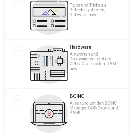
Tipps und Tricks zu
Betriebssystemen,
Software usw.
Hardware
Antworten und
Diskussionen rund um
CPUs, Grafikkarten, RAM
usw.
BOINC
Alles rund um den BOINC
Manager, BOINCstats und
BAM!