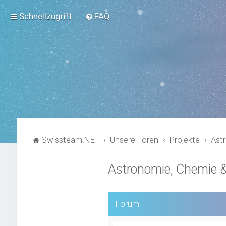
Schnellzugriff
FAQ
Swissteam.NET
Unsere Foren
Projekte
Ast
Astronomie, Chemie &
Forum