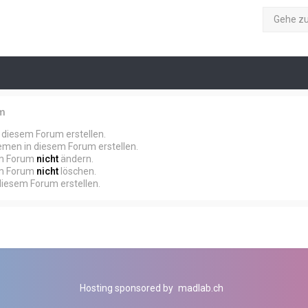
Gehe z
um
diesem Forum erstellen.
men in diesem Forum erstellen.
em Forum
nicht
ändern.
em Forum
nicht
löschen.
iesem Forum erstellen.
Hosting sponsored by
madlab.ch