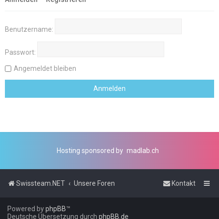
Benutzername:
Passwort:
Angemeldet bleiben
Hosting sponsored by
madlab.ch
Swissteam.NET
Unsere Foren
Kontakt
Powered by
phpBB
™
Deutsche Übersetzung durch
phpBB.de