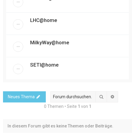
LHC@home
MilkyWay@home
SETI@home
Suche
Erweitert
Neues Thema
0 Themen • Seite
1
von
1
In diesem Forum gibt es keine Themen oder Beiträge.