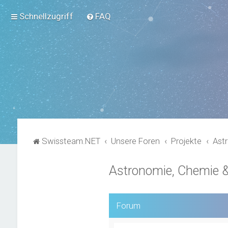
Schnellzugriff
FAQ
Swissteam.NET
Unsere Foren
Projekte
Ast
Astronomie, Chemie &
Forum