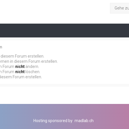
Gehe z
um
diesem Forum erstellen.
men in diesem Forum erstellen.
em Forum
nicht
ändern.
em Forum
nicht
löschen.
iesem Forum erstellen.
Hosting sponsored by
madlab.ch