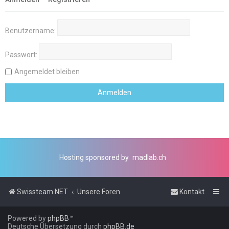
Benutzername:
Passwort:
Angemeldet bleiben
Hosting sponsored by
madlab.ch
Swissteam.NET
Unsere Foren
Kontakt
Powered by
phpBB
™
Deutsche Übersetzung durch
phpBB.de