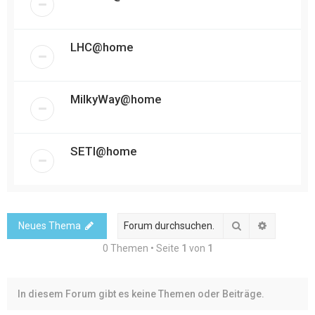
LHC@home
MilkyWay@home
SETI@home
Suche
Erweitert
Neues Thema
0 Themen • Seite
1
von
1
In diesem Forum gibt es keine Themen oder Beiträge.