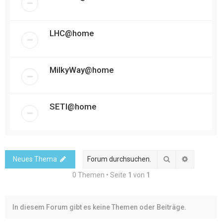
LHC@home
MilkyWay@home
SETI@home
Suche
Erweitert
Neues Thema
0 Themen • Seite
1
von
1
In diesem Forum gibt es keine Themen oder Beiträge.