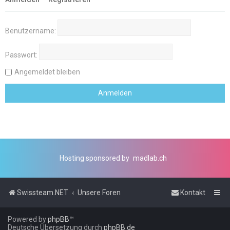
Benutzername:
Passwort:
Angemeldet bleiben
Hosting sponsored by
madlab.ch
Swissteam.NET
Unsere Foren
Kontakt
Powered by
phpBB
™
Deutsche Übersetzung durch
phpBB.de