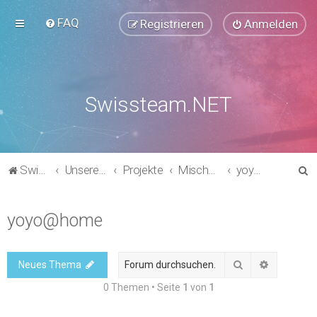
FAQ
Registrieren
Anmelden
Swissteam.NET
S
Swissteam.NET
Unsere Foren
Projekte
Mischprojekte
yoyo@home
u
c
yoyo@home
h
e
Suche
Erweitert
Neues Thema
0 Themen • Seite
1
von
1