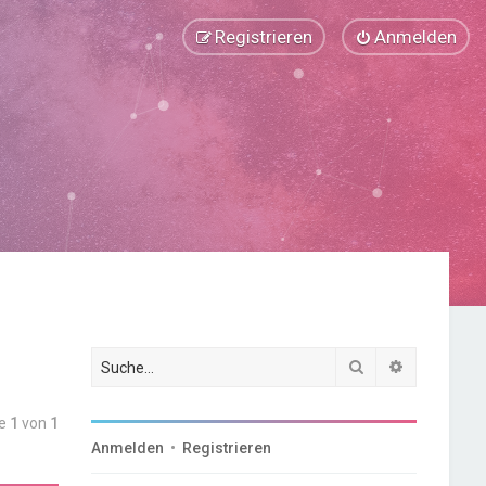
Registrieren
Anmelden
Suche
Erweiterte
te
1
von
1
Anmelden
•
Registrieren