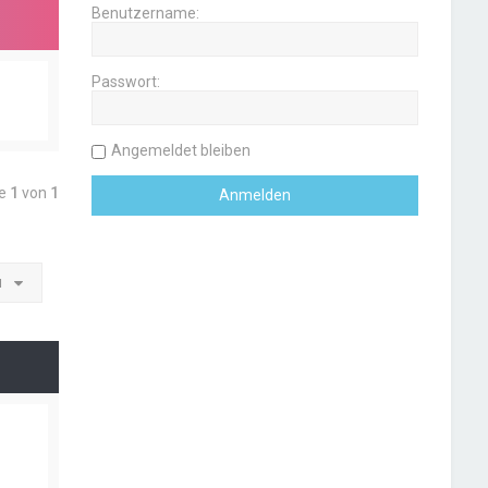
Benutzername:
Passwort:
Angemeldet bleiben
te
1
von
1
u