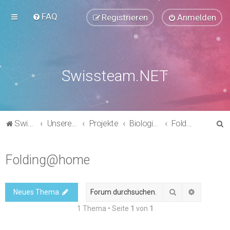
FAQ
Registrieren
Anmelden
Swissteam.NET
S
Swissteam.NET
Unsere Foren
Projekte
Biologie & Medizin
Folding@home
u
c
Folding@home
h
e
Suche
Erweitert
Neues Thema
1 Thema • Seite
1
von
1