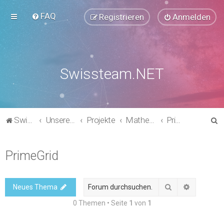
FAQ
Registrieren
Anmelden
Swissteam.NET
S
Swissteam.NET
Unsere Foren
Projekte
Mathematik & Kryptografie
PrimeGrid
u
c
PrimeGrid
h
e
Suche
Erweitert
Neues Thema
0 Themen • Seite
1
von
1