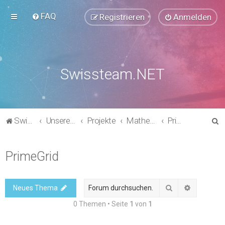
FAQ
Registrieren
Anmelden
Swissteam.NET
S
Swissteam.NET
Unsere Foren
Projekte
Mathematik & Kryptografie
PrimeGrid
u
c
PrimeGrid
h
e
Suche
Erweitert
Neues Thema
0 Themen • Seite
1
von
1