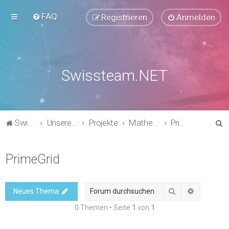
FAQ
Registrieren
Anmelden
Swissteam.NET
S
Swissteam.NET
Unsere Foren
Projekte
Mathematik & Kryptografie
PrimeGrid
u
c
PrimeGrid
h
e
Suche
Erweitert
Neues Thema
0 Themen • Seite
1
von
1