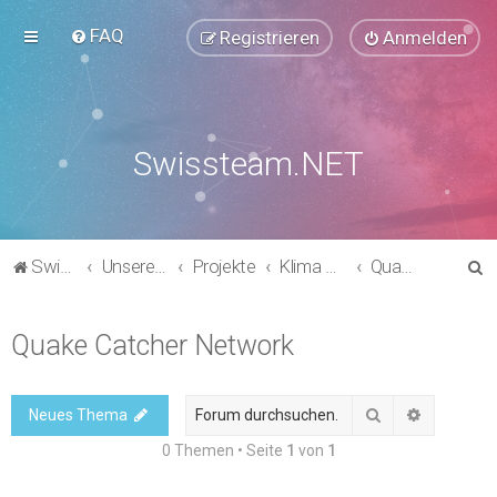
FAQ
Registrieren
Anmelden
Swissteam.NET
S
Swissteam.NET
Unsere Foren
Projekte
Klima & Umwelt
Quake Catcher Network
u
c
Quake Catcher Network
h
e
Suche
Erweitert
Neues Thema
0 Themen • Seite
1
von
1