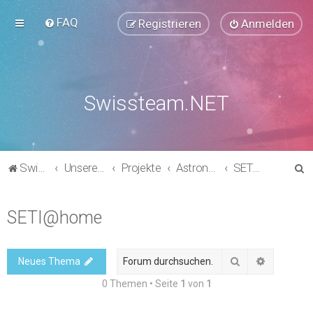
FAQ
Registrieren
Anmelden
Swissteam.NET
S
Swissteam.NET
Unsere Foren
Projekte
Astronomie, Chemie & Physik
SETI@home
u
c
SETI@home
h
e
Suche
Erweitert
Neues Thema
0 Themen • Seite
1
von
1