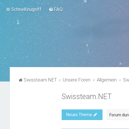
Schnellzugriff
FAQ
Swissteam.NET
Unsere Foren
Allgemein
Sw
Swissteam.NET
Neues Thema