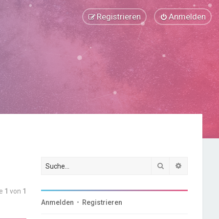
Registrieren
Anmelden
Suche
Erweiterte
te
1
von
1
Anmelden
•
Registrieren