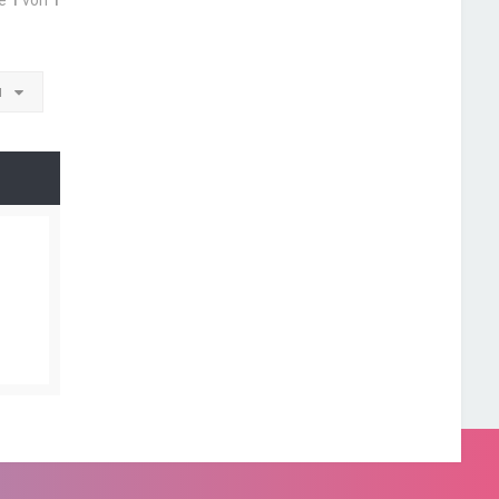
te
1
von
1
u