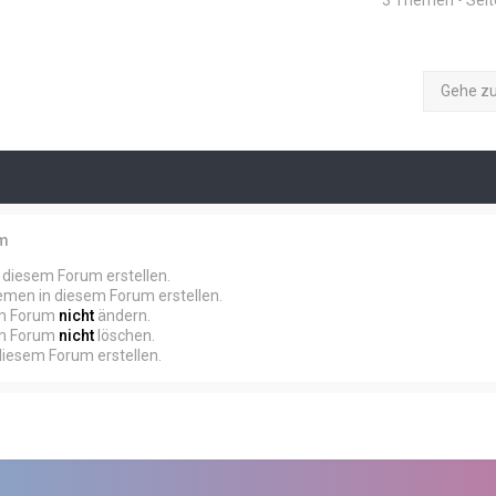
3 Themen • Sei
Gehe z
um
diesem Forum erstellen.
men in diesem Forum erstellen.
em Forum
nicht
ändern.
em Forum
nicht
löschen.
iesem Forum erstellen.