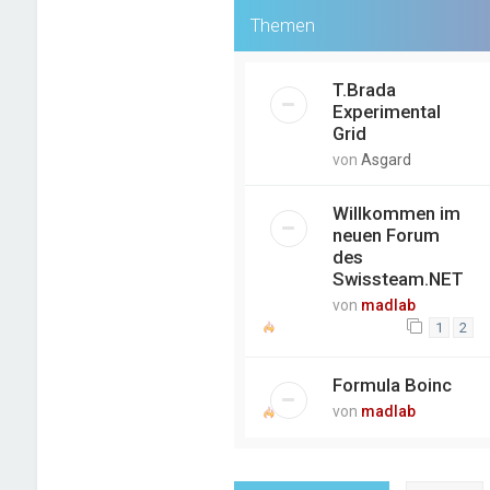
Themen
T.Brada
Experimental
Grid
von
Asgard
Willkommen im
neuen Forum
des
Swissteam.NET
von
madlab
1
2
Formula Boinc
von
madlab