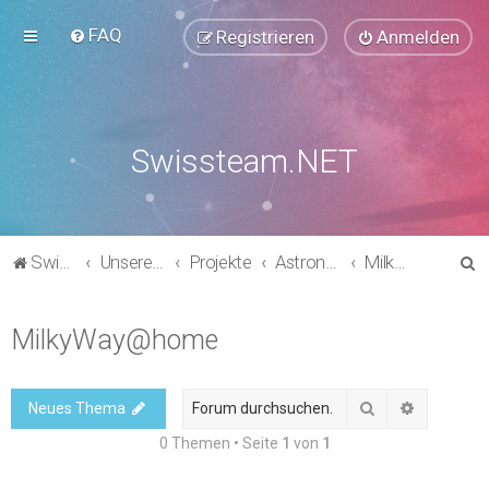
FAQ
Registrieren
Anmelden
Swissteam.NET
S
Swissteam.NET
Unsere Foren
Projekte
Astronomie, Chemie & Physik
MilkyWay@home
u
c
MilkyWay@home
h
e
Suche
Erweitert
Neues Thema
0 Themen • Seite
1
von
1