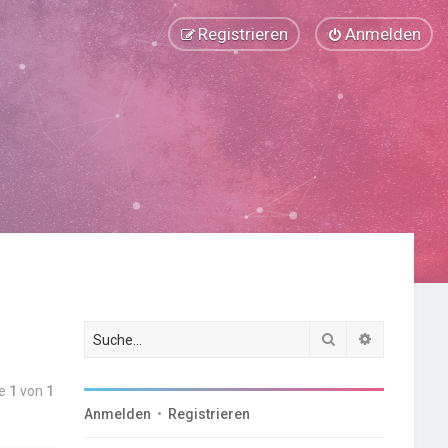
Registrieren
Anmelden
Suche
Erweiterte
te
1
von
1
Anmelden
•
Registrieren