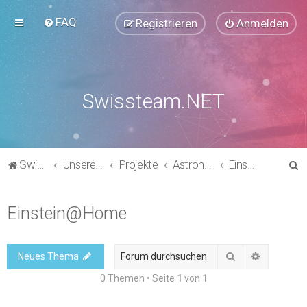
FAQ
Registrieren
Anmelden
Swissteam.NET
S
Swissteam.NET
Unsere Foren
Projekte
Astronomie, Chemie & Physik
Einstein@Home
u
c
Einstein@Home
h
e
Suche
Erweitert
Neues Thema
0 Themen • Seite
1
von
1