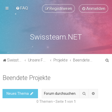
FAQ
Registrieren
Anmelden
Swissteam.NET
S
Swissteam.NET
Unsere Foren
Projekte
Beendete Projekte
u
c
Beendete Projekte
h
e
Suche
Erweitert
Neues Thema
0 Themen • Seite
1
von
1