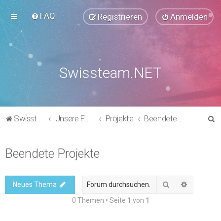
FAQ
Registrieren
Anmelden
Swissteam.NET
S
Swissteam.NET
Unsere Foren
Projekte
Beendete Projekte
u
c
Beendete Projekte
h
e
Suche
Erweitert
Neues Thema
0 Themen • Seite
1
von
1