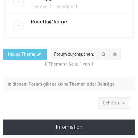
Themen:
1
Beiträge:
1
Rosetta@home
Suche
Erweitert
Neues Thema
0 Themen • Seite
1
von
1
In diesem Forum gibt es keine Themen oder Beiträge.
Gehe zu
Information