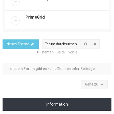
PrimeGrid
Suche
Erweitert
Neues Thema
0 Themen • Seite
1
von
1
In diesem Forum gibt es keine Themen oder Beiträge.
Gehe zu
Information