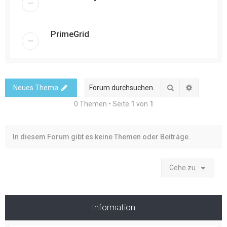
PrimeGrid
Suche
Erweitert
Neues Thema
0 Themen • Seite
1
von
1
In diesem Forum gibt es keine Themen oder Beiträge.
Gehe zu
Information