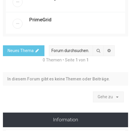
PrimeGrid
Suche
Erweitert
Neues Thema
0 Themen • Seite
1
von
1
In diesem Forum gibt es keine Themen oder Beiträge.
Gehe zu
Information