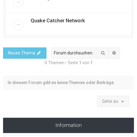
Quake Catcher Network
Suche
Erweitert
Neues Thema
0 Themen • Seite
1
von
1
In diesem Forum gibt es keine Themen oder Beiträge.
Gehe zu
Information