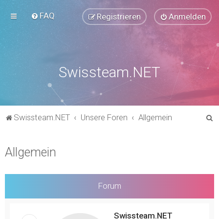
FAQ
Registrieren
Anmelden
Swissteam.NET
S
Swissteam.NET
Unsere Foren
Allgemein
u
c
Allgemein
h
e
Forum
Swissteam.NET