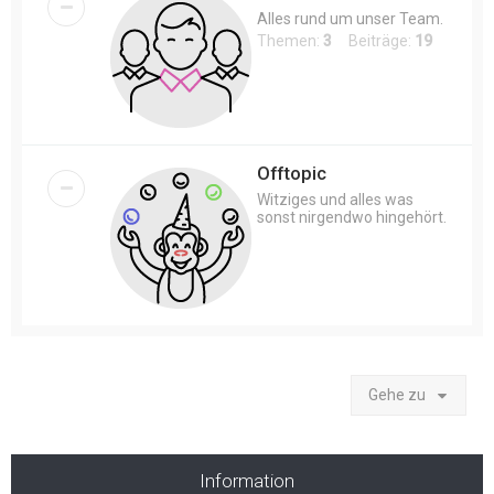
Alles rund um unser Team.
Themen:
3
Beiträge:
19
Offtopic
Witziges und alles was
sonst nirgendwo hingehört.
Gehe zu
Information