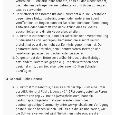
verstoßen. Du erklärst insbesondere, dass du das Recht besitzt,
die in deinen Beiträgen verwendeten Links und Bilder zu setzen
bzw. zu verwenden.
Der Betreiber des Boards übt das Hausrecht aus. Bei Verstößen
gegen diese Nutzungsbedingungen oder anderer im Board
veröffentlichten Regeln kann der Betreiber dich nach Abmahnung
zeitweise oder dauerhaft von der Nutzung dieses Boards
ausschließen und dir ein Hausverbot erteilen.
Du nimmst zur Kenntnis, dass der Betreiber keine Verantwortung
für die Inhalte von Beiträgen übernimmt, die er nicht selbst
erstellt hat oder die er nicht zur Kenntnis genommen hat. Du
gestattest dem Betreiber, dein Benutzerkonto, Beiträge und
Funktionen jederzeit zu löschen oder zu sperren.
Du gestattest dem Betreiber darüber hinaus, deine Beiträge
abzuändern, sofern sie gegen o. g. Regeln verstoßen oder
geeignet sind, dem Betreiber oder einem Dritten Schaden
zuzufügen.
4. General Public License
Du nimmst zur Kenntnis, dass es sich bei phpBB um eine unter
der „
GNU General Public License v2
“ (GPL) bereitgestellten Foren-
Software von phpBB Limited (www.phpbb.com) handelt;
deutschsprachige Informationen werden durch die
deutschsprachige Community unter www.phpbb.de zur Verfügung
gestellt. Beide haben keinen Einfluss auf die Art und Weise, wie
die Software verwendet wird. Sie können insbesondere die