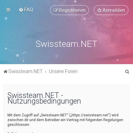
FAQ
Registrieren
Anmelden
Swissteam.NET
S
Swissteam.NET
Unsere Foren
u
c
Swissteam.NET -
h
Nutzungsbedingungen
e
Mit dem Zugriff auf „Swissteam.NET“ („https://swissteam.net“) wird
zwischen dir und dem Betreiber ein Vertrag mit folgenden Regelungen
geschlossen: