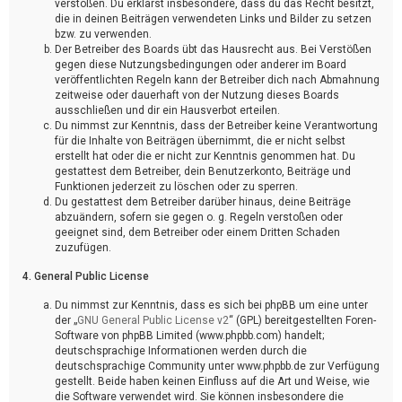
verstoßen. Du erklärst insbesondere, dass du das Recht besitzt,
die in deinen Beiträgen verwendeten Links und Bilder zu setzen
bzw. zu verwenden.
Der Betreiber des Boards übt das Hausrecht aus. Bei Verstößen
gegen diese Nutzungsbedingungen oder anderer im Board
veröffentlichten Regeln kann der Betreiber dich nach Abmahnung
zeitweise oder dauerhaft von der Nutzung dieses Boards
ausschließen und dir ein Hausverbot erteilen.
Du nimmst zur Kenntnis, dass der Betreiber keine Verantwortung
für die Inhalte von Beiträgen übernimmt, die er nicht selbst
erstellt hat oder die er nicht zur Kenntnis genommen hat. Du
gestattest dem Betreiber, dein Benutzerkonto, Beiträge und
Funktionen jederzeit zu löschen oder zu sperren.
Du gestattest dem Betreiber darüber hinaus, deine Beiträge
abzuändern, sofern sie gegen o. g. Regeln verstoßen oder
geeignet sind, dem Betreiber oder einem Dritten Schaden
zuzufügen.
4. General Public License
Du nimmst zur Kenntnis, dass es sich bei phpBB um eine unter
der „
GNU General Public License v2
“ (GPL) bereitgestellten Foren-
Software von phpBB Limited (www.phpbb.com) handelt;
deutschsprachige Informationen werden durch die
deutschsprachige Community unter www.phpbb.de zur Verfügung
gestellt. Beide haben keinen Einfluss auf die Art und Weise, wie
die Software verwendet wird. Sie können insbesondere die