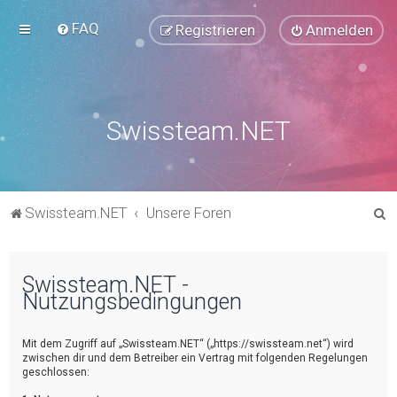
FAQ
Registrieren
Anmelden
Swissteam.NET
S
Swissteam.NET
Unsere Foren
u
c
Swissteam.NET -
h
Nutzungsbedingungen
e
Mit dem Zugriff auf „Swissteam.NET“ („https://swissteam.net“) wird
zwischen dir und dem Betreiber ein Vertrag mit folgenden Regelungen
geschlossen: