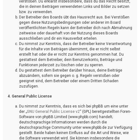
verstoßen. Du erklärst insbesondere, dass du das Recht besitzt,
die in deinen Beiträgen verwendeten Links und Bilder zu setzen
bzw. zu verwenden.
Der Betreiber des Boards übt das Hausrecht aus. Bei Verstößen
gegen diese Nutzungsbedingungen oder anderer im Board
veröffentlichten Regeln kann der Betreiber dich nach Abmahnung
zeitweise oder dauerhaft von der Nutzung dieses Boards
ausschließen und dir ein Hausverbot erteilen.
Du nimmst zur Kenntnis, dass der Betreiber keine Verantwortung
für die Inhalte von Beiträgen übernimmt, die er nicht selbst
erstellt hat oder die er nicht zur Kenntnis genommen hat. Du
gestattest dem Betreiber, dein Benutzerkonto, Beiträge und
Funktionen jederzeit zu löschen oder zu sperren.
Du gestattest dem Betreiber darüber hinaus, deine Beiträge
abzuändern, sofern sie gegen o. g. Regeln verstoßen oder
geeignet sind, dem Betreiber oder einem Dritten Schaden
zuzufügen.
4. General Public License
Du nimmst zur Kenntnis, dass es sich bei phpBB um eine unter
der „
GNU General Public License v2
“ (GPL) bereitgestellten Foren-
Software von phpBB Limited (www.phpbb.com) handelt;
deutschsprachige Informationen werden durch die
deutschsprachige Community unter www.phpbb.de zur Verfügung
gestellt. Beide haben keinen Einfluss auf die Art und Weise, wie
die Software verwendet wird. Sie können insbesondere die