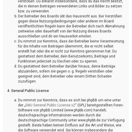
verstoßen. Du erklärst insbesondere, dass du das Recht besitzt,
die in deinen Beiträgen verwendeten Links und Bilder zu setzen
bzw. zu verwenden.
Der Betreiber des Boards übt das Hausrecht aus. Bei Verstößen
gegen diese Nutzungsbedingungen oder anderer im Board
veröffentlichten Regeln kann der Betreiber dich nach Abmahnung
zeitweise oder dauerhaft von der Nutzung dieses Boards
ausschließen und dir ein Hausverbot erteilen.
Du nimmst zur Kenntnis, dass der Betreiber keine Verantwortung
für die Inhalte von Beiträgen übernimmt, die er nicht selbst
erstellt hat oder die er nicht zur Kenntnis genommen hat. Du
gestattest dem Betreiber, dein Benutzerkonto, Beiträge und
Funktionen jederzeit zu löschen oder zu sperren.
Du gestattest dem Betreiber darüber hinaus, deine Beiträge
abzuändern, sofern sie gegen o. g. Regeln verstoßen oder
geeignet sind, dem Betreiber oder einem Dritten Schaden
zuzufügen.
4. General Public License
Du nimmst zur Kenntnis, dass es sich bei phpBB um eine unter
der „
GNU General Public License v2
“ (GPL) bereitgestellten Foren-
Software von phpBB Limited (www.phpbb.com) handelt;
deutschsprachige Informationen werden durch die
deutschsprachige Community unter www.phpbb.de zur Verfügung
gestellt. Beide haben keinen Einfluss auf die Art und Weise, wie
die Software verwendet wird. Sie können insbesondere die