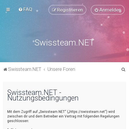
FAQ
Registrieren
Anmelden
Swissteam.NET
S
Swissteam.NET
Unsere Foren
u
c
Swissteam.NET -
h
Nutzungsbedingungen
e
Mit dem Zugriff auf „Swissteam.NET“ („https://swissteam.net“) wird
zwischen dir und dem Betreiber ein Vertrag mit folgenden Regelungen
geschlossen: