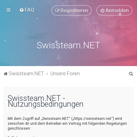
FAQ
Registrieren
Anmelden
Swissteam.NET
S
Swissteam.NET
Unsere Foren
u
c
Swissteam.NET -
h
Nutzungsbedingungen
e
Mit dem Zugriff auf „Swissteam.NET“ („https://swissteam.net“) wird
zwischen dir und dem Betreiber ein Vertrag mit folgenden Regelungen
geschlossen: