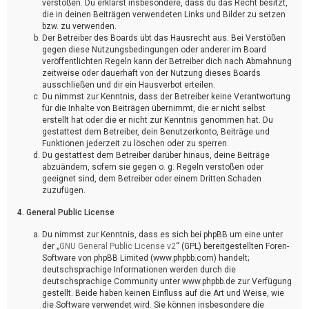
verstoßen. Du erklärst insbesondere, dass du das Recht besitzt,
die in deinen Beiträgen verwendeten Links und Bilder zu setzen
bzw. zu verwenden.
Der Betreiber des Boards übt das Hausrecht aus. Bei Verstößen
gegen diese Nutzungsbedingungen oder anderer im Board
veröffentlichten Regeln kann der Betreiber dich nach Abmahnung
zeitweise oder dauerhaft von der Nutzung dieses Boards
ausschließen und dir ein Hausverbot erteilen.
Du nimmst zur Kenntnis, dass der Betreiber keine Verantwortung
für die Inhalte von Beiträgen übernimmt, die er nicht selbst
erstellt hat oder die er nicht zur Kenntnis genommen hat. Du
gestattest dem Betreiber, dein Benutzerkonto, Beiträge und
Funktionen jederzeit zu löschen oder zu sperren.
Du gestattest dem Betreiber darüber hinaus, deine Beiträge
abzuändern, sofern sie gegen o. g. Regeln verstoßen oder
geeignet sind, dem Betreiber oder einem Dritten Schaden
zuzufügen.
4. General Public License
Du nimmst zur Kenntnis, dass es sich bei phpBB um eine unter
der „
GNU General Public License v2
“ (GPL) bereitgestellten Foren-
Software von phpBB Limited (www.phpbb.com) handelt;
deutschsprachige Informationen werden durch die
deutschsprachige Community unter www.phpbb.de zur Verfügung
gestellt. Beide haben keinen Einfluss auf die Art und Weise, wie
die Software verwendet wird. Sie können insbesondere die