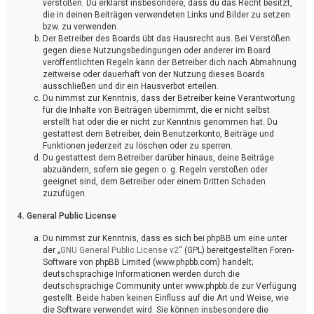
verstoßen. Du erklärst insbesondere, dass du das Recht besitzt,
die in deinen Beiträgen verwendeten Links und Bilder zu setzen
bzw. zu verwenden.
Der Betreiber des Boards übt das Hausrecht aus. Bei Verstößen
gegen diese Nutzungsbedingungen oder anderer im Board
veröffentlichten Regeln kann der Betreiber dich nach Abmahnung
zeitweise oder dauerhaft von der Nutzung dieses Boards
ausschließen und dir ein Hausverbot erteilen.
Du nimmst zur Kenntnis, dass der Betreiber keine Verantwortung
für die Inhalte von Beiträgen übernimmt, die er nicht selbst
erstellt hat oder die er nicht zur Kenntnis genommen hat. Du
gestattest dem Betreiber, dein Benutzerkonto, Beiträge und
Funktionen jederzeit zu löschen oder zu sperren.
Du gestattest dem Betreiber darüber hinaus, deine Beiträge
abzuändern, sofern sie gegen o. g. Regeln verstoßen oder
geeignet sind, dem Betreiber oder einem Dritten Schaden
zuzufügen.
4. General Public License
Du nimmst zur Kenntnis, dass es sich bei phpBB um eine unter
der „
GNU General Public License v2
“ (GPL) bereitgestellten Foren-
Software von phpBB Limited (www.phpbb.com) handelt;
deutschsprachige Informationen werden durch die
deutschsprachige Community unter www.phpbb.de zur Verfügung
gestellt. Beide haben keinen Einfluss auf die Art und Weise, wie
die Software verwendet wird. Sie können insbesondere die