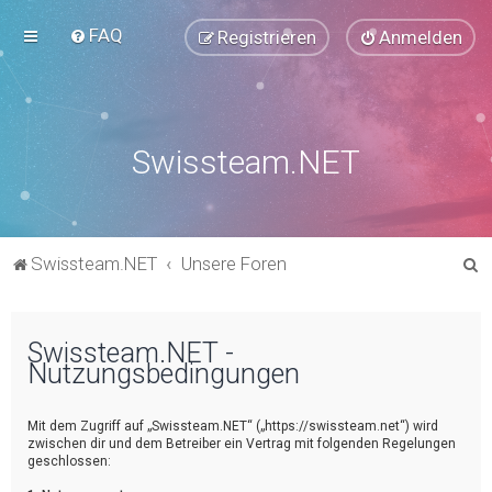
FAQ
Registrieren
Anmelden
Swissteam.NET
S
Swissteam.NET
Unsere Foren
u
c
Swissteam.NET -
h
Nutzungsbedingungen
e
Mit dem Zugriff auf „Swissteam.NET“ („https://swissteam.net“) wird
zwischen dir und dem Betreiber ein Vertrag mit folgenden Regelungen
geschlossen: