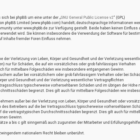
sich bei phpBB um eine unter der „
GNU General Public License v2
“ (GPL)
 von phpBB Limited (www.phpbb.com) handelt; deutschsprachige Informationen we
unity unter www.phpbb.de zur Verfügung gestellt. Beide haben keinen Einfluss a
 verwendet wird. Sie können insbesondere die Verwendung der Software für best
f Inhalte fremder Foren Einfluss nehmen.
me der Verletzung von Leben, Körper und Gesundheit und der Verletzung wesentli
ten) nur für Schäden, die auf ein vorsätzliches oder grob fahrlässiges Verhalten
auch für mittelbare Folgeschäden wie insbesondere entgangenen Gewinn.
auchern außer bei vorsätzlichem oder grob fahrlässigem Verhalten oder bei Schä
örper und Gesundheit und der Verletzung wesentlicher Vertragspflichten
 Vertragsschluss typischerweise vorhersehbaren Schäden und im übrigen der Höhe 
schnittsschäden begrenzt. Dies gilt auch für mittelbare Folgeschäden wie insbe
nehmern außer bei der Verletzung von Leben, Körper und Gesundheit oder vorsät
n des Betreibers auf die bei Vertragsschluss typischerweise vorhersehbaren Sc
 die vertragstypischen Durchschnittsschäden begrenzt. Dies gilt auch für mittel
enen Gewinn.
tze a bis c gilt sinngemäß auch zugunsten der Mitarbeiter und Erfüllungsgehilf
zwingendem nationalem Recht bleiben unberührt.