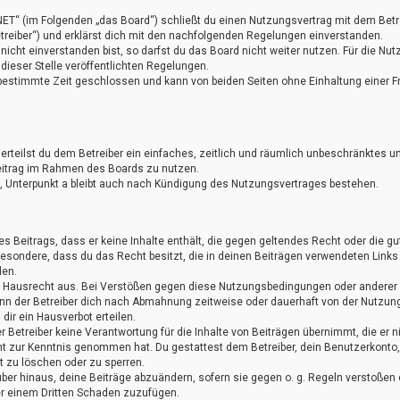
NET“ (im Folgenden „das Board“) schließt du einen Nutzungsvertrag mit dem Betr
treiber“) und erklärst dich mit den nachfolgenden Regelungen einverstanden.
cht einverstanden bist, so darfst du das Board nicht weiter nutzen. Für die Nut
 dieser Stelle veröffentlichten Regelungen.
bestimmte Zeit geschlossen und kann von beiden Seiten ohne Einhaltung einer Fr
 erteilst du dem Betreiber ein einfaches, zeitlich und räumlich unbeschränktes u
eitrag im Rahmen des Boards zu nutzen.
 Unterpunkt a bleibt auch nach Kündigung des Nutzungsvertrages bestehen.
nes Beitrags, dass er keine Inhalte enthält, die gegen geltendes Recht oder die g
sbesondere, dass du das Recht besitzt, die in deinen Beiträgen verwendeten Links
den.
as Hausrecht aus. Bei Verstößen gegen diese Nutzungsbedingungen oder anderer
ann der Betreiber dich nach Abmahnung zeitweise oder dauerhaft von der Nutzun
ir ein Hausverbot erteilen.
 Betreiber keine Verantwortung für die Inhalte von Beiträgen übernimmt, die er n
nicht zur Kenntnis genommen hat. Du gestattest dem Betreiber, dein Benutzerkonto,
t zu löschen oder zu sperren.
ber hinaus, deine Beiträge abzuändern, sofern sie gegen o. g. Regeln verstoßen 
er einem Dritten Schaden zuzufügen.