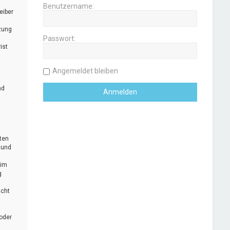
Benutzername:
eiber
zung
Passwort:
ist
Angemeldet bleiben
nd
uten
 und
 im
g
icht
oder