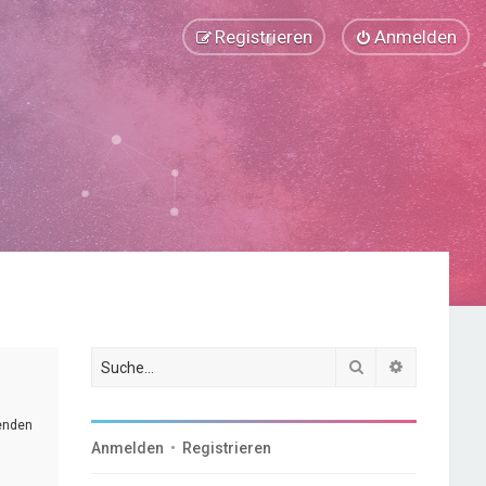
Registrieren
Anmelden
Suche
Erweiterte
genden
Anmelden
•
Registrieren