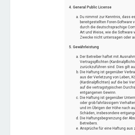
4. General Public License
Du nimmst zur Kenntnis, dass es 
bereitgestellten Foren-Software
durch die deutschsprachige Comm
Art und Weise, wie die Software
Zwecke nicht untersagen oder au
5. Gewährleistung
Der Betreiber haftet mit Ausnah
Vertragspflichten (Kardinalpflich
zurückzuführen sind. Dies gilt 
Die Haftung ist gegenüber Verbr
aus der Verletzung von Leben, K
(Kardinalpflichten) auf die bei
auf die vertragstypischen Durch
entgangenen Gewinn.
Die Haftung ist gegenüber Unter
oder grob fahrlässigem Verhalte
und im Übrigen der Höhe nach auf
Schäden, insbesondere entgang
Die Haftungsbegrenzung der Absä
Betreibers.
Ansprüche für eine Haftung aus 