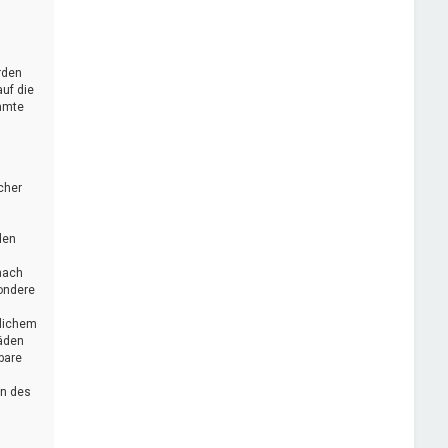
rden
uf die
immte
cher
den
nach
sondere
zlichem
häden
bare
en des