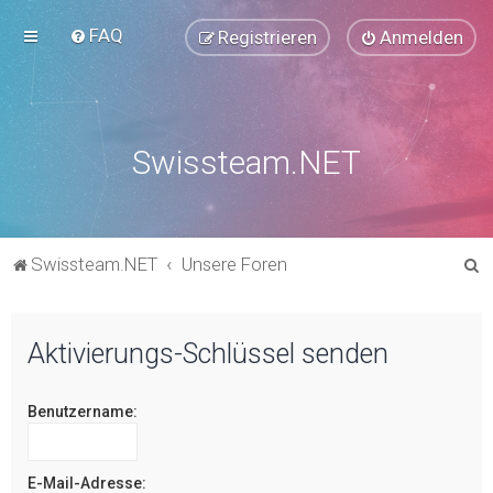
FAQ
Registrieren
Anmelden
Swissteam.NET
S
Swissteam.NET
Unsere Foren
u
c
Aktivierungs-Schlüssel senden
h
e
Benutzername:
E-Mail-Adresse: