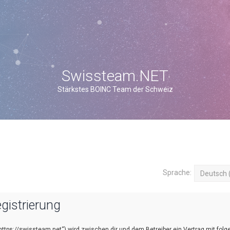
Swissteam.NET
Stärkstes BOINC Team der Schweiz
Sprache:
gistrierung
https://swissteam.net“) wird zwischen dir und dem Betreiber ein Vertrag mit fol