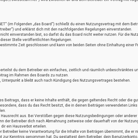
NET“ (im Folgenden „das Board“) schließt du einen Nutzungsvertrag mit dem Betr
treiber“) und erklärst dich mit den nachfolgenden Regelungen einverstanden.
cht einverstanden bist, so darfst du das Board nicht weiter nutzen. Für die Nut
 dieser Stelle veröffentlichten Regelungen.
bestimmte Zeit geschlossen und kann von beiden Seiten ohne Einhaltung einer Fr
 erteilst du dem Betreiber ein einfaches, zeitlich und räumlich unbeschränktes u
eitrag im Rahmen des Boards zu nutzen.
 Unterpunkt a bleibt auch nach Kündigung des Nutzungsvertrages bestehen.
nes Beitrags, dass er keine Inhalte enthält, die gegen geltendes Recht oder die g
sbesondere, dass du das Recht besitzt, die in deinen Beiträgen verwendeten Links
den.
as Hausrecht aus. Bei Verstößen gegen diese Nutzungsbedingungen oder anderer
ann der Betreiber dich nach Abmahnung zeitweise oder dauerhaft von der Nutzun
ir ein Hausverbot erteilen.
 Betreiber keine Verantwortung für die Inhalte von Beiträgen übernimmt, die er n
nicht zur Kenntnis genommen hat. Du gestattest dem Betreiber, dein Benutzerkonto,