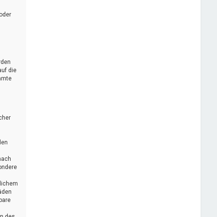
oder
rden
uf die
immte
cher
den
nach
sondere
zlichem
häden
bare
en des