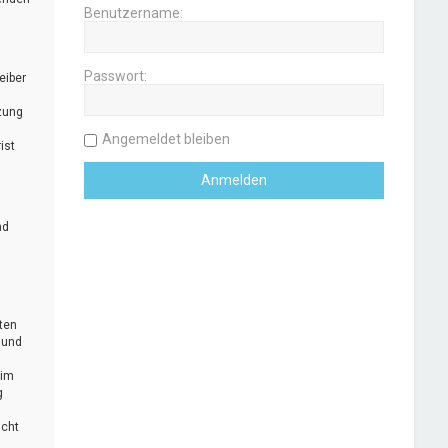
Benutzername:
Passwort:
eiber
zung
Angemeldet bleiben
ist
nd
uten
 und
 im
g
icht