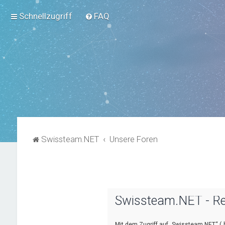
Schnellzugriff
FAQ
Swissteam.NET
Unsere Foren
Swissteam.NET - Re
Mit dem Zugriff auf „Swissteam.NET“ („