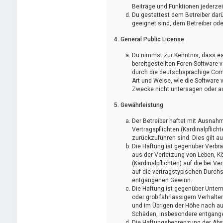
Beiträge und Funktionen jederzei
Du gestattest dem Betreiber darü
geeignet sind, dem Betreiber od
4. General Public License
Du nimmst zur Kenntnis, dass es 
bereitgestellten Foren-Software
durch die deutschsprachige Comm
Art und Weise, wie die Software
Zwecke nicht untersagen oder au
5. Gewährleistung
Der Betreiber haftet mit Ausnah
Vertragspflichten (Kardinalpflich
zurückzuführen sind. Dies gilt 
Die Haftung ist gegenüber Verbr
aus der Verletzung von Leben, K
(Kardinalpflichten) auf die bei
auf die vertragstypischen Durch
entgangenen Gewinn.
Die Haftung ist gegenüber Unter
oder grob fahrlässigem Verhalte
und im Übrigen der Höhe nach auf
Schäden, insbesondere entgang
Die Haftungsbegrenzung der Absä