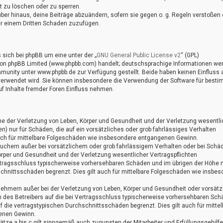
t zu löschen oder zu sperren.
ber hinaus, deine Beiträge abzuändern, sofern sie gegen o. g. Regeln verstoßen 
er einem Dritten Schaden zuzufügen.
sich bei phpBB um eine unter der „
GNU General Public License v2
“ (GPL)
 von phpBB Limited (www.phpbb.com) handelt; deutschsprachige Informationen we
unity unter www.phpbb.de zur Verfügung gestellt. Beide haben keinen Einfluss a
 verwendet wird. Sie können insbesondere die Verwendung der Software für best
f Inhalte fremder Foren Einfluss nehmen.
me der Verletzung von Leben, Körper und Gesundheit und der Verletzung wesentli
ten) nur für Schäden, die auf ein vorsätzliches oder grob fahrlässiges Verhalten
auch für mittelbare Folgeschäden wie insbesondere entgangenen Gewinn.
auchern außer bei vorsätzlichem oder grob fahrlässigem Verhalten oder bei Schä
örper und Gesundheit und der Verletzung wesentlicher Vertragspflichten
 Vertragsschluss typischerweise vorhersehbaren Schäden und im übrigen der Höhe 
schnittsschäden begrenzt. Dies gilt auch für mittelbare Folgeschäden wie insbe
nehmern außer bei der Verletzung von Leben, Körper und Gesundheit oder vorsät
n des Betreibers auf die bei Vertragsschluss typischerweise vorhersehbaren Sc
 die vertragstypischen Durchschnittsschäden begrenzt. Dies gilt auch für mittel
enen Gewinn.
tze a bis c gilt sinngemäß auch zugunsten der Mitarbeiter und Erfüllungsgehilf