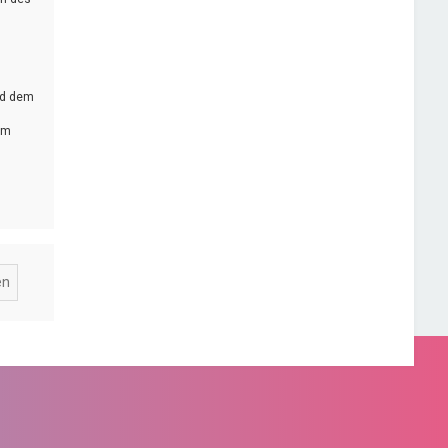
rd dem
em