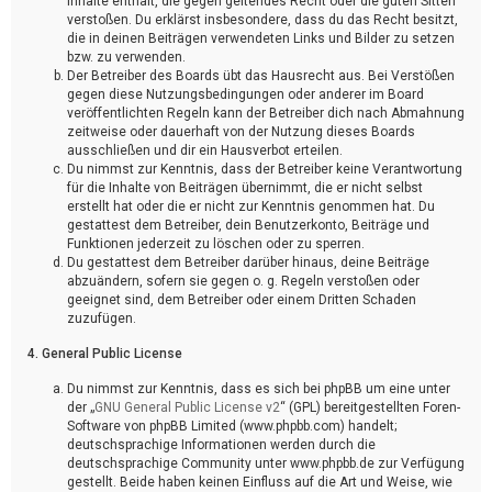
Inhalte enthält, die gegen geltendes Recht oder die guten Sitten
verstoßen. Du erklärst insbesondere, dass du das Recht besitzt,
die in deinen Beiträgen verwendeten Links und Bilder zu setzen
bzw. zu verwenden.
Der Betreiber des Boards übt das Hausrecht aus. Bei Verstößen
gegen diese Nutzungsbedingungen oder anderer im Board
veröffentlichten Regeln kann der Betreiber dich nach Abmahnung
zeitweise oder dauerhaft von der Nutzung dieses Boards
ausschließen und dir ein Hausverbot erteilen.
Du nimmst zur Kenntnis, dass der Betreiber keine Verantwortung
für die Inhalte von Beiträgen übernimmt, die er nicht selbst
erstellt hat oder die er nicht zur Kenntnis genommen hat. Du
gestattest dem Betreiber, dein Benutzerkonto, Beiträge und
Funktionen jederzeit zu löschen oder zu sperren.
Du gestattest dem Betreiber darüber hinaus, deine Beiträge
abzuändern, sofern sie gegen o. g. Regeln verstoßen oder
geeignet sind, dem Betreiber oder einem Dritten Schaden
zuzufügen.
4. General Public License
Du nimmst zur Kenntnis, dass es sich bei phpBB um eine unter
der „
GNU General Public License v2
“ (GPL) bereitgestellten Foren-
Software von phpBB Limited (www.phpbb.com) handelt;
deutschsprachige Informationen werden durch die
deutschsprachige Community unter www.phpbb.de zur Verfügung
gestellt. Beide haben keinen Einfluss auf die Art und Weise, wie