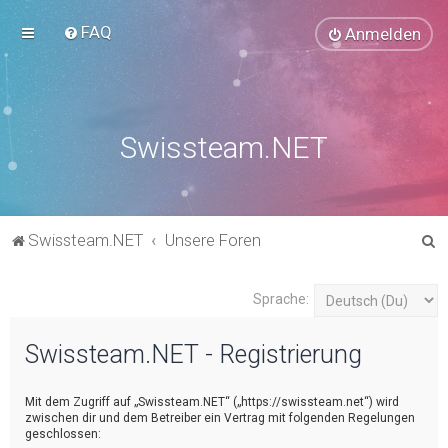
FAQ
Anmelden
Swissteam.NET
S
Swissteam.NET
Unsere Foren
u
c
Sprache:
h
Swissteam.NET - Registrierung
e
Mit dem Zugriff auf „Swissteam.NET“ („https://swissteam.net“) wird
zwischen dir und dem Betreiber ein Vertrag mit folgenden Regelungen
geschlossen: