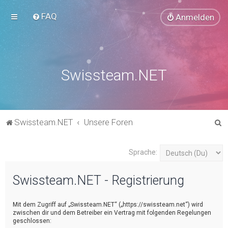
FAQ
Anmelden
Swissteam.NET
S
Swissteam.NET
Unsere Foren
u
c
Sprache:
h
Swissteam.NET - Registrierung
e
Mit dem Zugriff auf „Swissteam.NET“ („https://swissteam.net“) wird
zwischen dir und dem Betreiber ein Vertrag mit folgenden Regelungen
geschlossen: