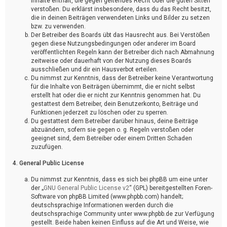
Inhalte enthält, die gegen geltendes Recht oder die guten Sitten
verstoßen. Du erklärst insbesondere, dass du das Recht besitzt,
die in deinen Beiträgen verwendeten Links und Bilder zu setzen
bzw. zu verwenden.
Der Betreiber des Boards übt das Hausrecht aus. Bei Verstößen
gegen diese Nutzungsbedingungen oder anderer im Board
veröffentlichten Regeln kann der Betreiber dich nach Abmahnung
zeitweise oder dauerhaft von der Nutzung dieses Boards
ausschließen und dir ein Hausverbot erteilen.
Du nimmst zur Kenntnis, dass der Betreiber keine Verantwortung
für die Inhalte von Beiträgen übernimmt, die er nicht selbst
erstellt hat oder die er nicht zur Kenntnis genommen hat. Du
gestattest dem Betreiber, dein Benutzerkonto, Beiträge und
Funktionen jederzeit zu löschen oder zu sperren.
Du gestattest dem Betreiber darüber hinaus, deine Beiträge
abzuändern, sofern sie gegen o. g. Regeln verstoßen oder
geeignet sind, dem Betreiber oder einem Dritten Schaden
zuzufügen.
4. General Public License
Du nimmst zur Kenntnis, dass es sich bei phpBB um eine unter
der „
GNU General Public License v2
“ (GPL) bereitgestellten Foren-
Software von phpBB Limited (www.phpbb.com) handelt;
deutschsprachige Informationen werden durch die
deutschsprachige Community unter www.phpbb.de zur Verfügung
gestellt. Beide haben keinen Einfluss auf die Art und Weise, wie