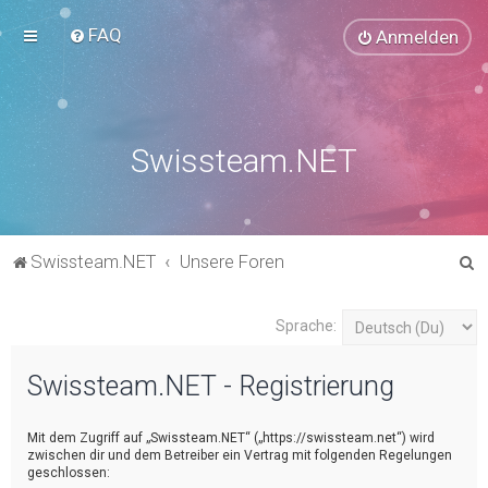
FAQ
Anmelden
Swissteam.NET
S
Swissteam.NET
Unsere Foren
u
c
Sprache:
h
Swissteam.NET - Registrierung
e
Mit dem Zugriff auf „Swissteam.NET“ („https://swissteam.net“) wird
zwischen dir und dem Betreiber ein Vertrag mit folgenden Regelungen
geschlossen: