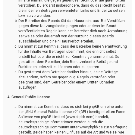
Inhalte enthält, die gegen geltendes Recht oder die guten Sitten
verstoßen. Du erklärst insbesondere, dass du das Recht besitzt,
die in deinen Beiträgen verwendeten Links und Bilder zu setzen
bzw. zu verwenden.
Der Betreiber des Boards übt das Hausrecht aus. Bei Verstößen
gegen diese Nutzungsbedingungen oder anderer im Board
veröffentlichten Regeln kann der Betreiber dich nach Abmahnung
zeitweise oder dauerhaft von der Nutzung dieses Boards
ausschließen und dir ein Hausverbot erteilen.
Du nimmst zur Kenntnis, dass der Betreiber keine Verantwortung
für die Inhalte von Beiträgen übernimmt, die er nicht selbst
erstellt hat oder die er nicht zur Kenntnis genommen hat. Du
gestattest dem Betreiber, dein Benutzerkonto, Beiträge und
Funktionen jederzeit zu löschen oder zu sperren.
Du gestattest dem Betreiber darüber hinaus, deine Beiträge
abzuändern, sofern sie gegen o. g. Regeln verstoßen oder
geeignet sind, dem Betreiber oder einem Dritten Schaden
zuzufügen.
4. General Public License
Du nimmst zur Kenntnis, dass es sich bei phpBB um eine unter
der „
GNU General Public License v2
“ (GPL) bereitgestellten Foren-
Software von phpBB Limited (www.phpbb.com) handelt;
deutschsprachige Informationen werden durch die
deutschsprachige Community unter www.phpbb.de zur Verfügung
gestellt. Beide haben keinen Einfluss auf die Art und Weise, wie