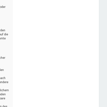
oder
rden
uf die
immte
cher
den
nach
sondere
zlichem
häden
bare
en des