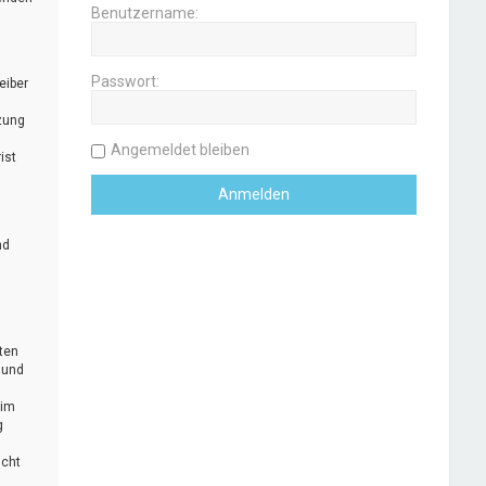
Benutzername:
Passwort:
eiber
zung
Angemeldet bleiben
ist
nd
uten
 und
 im
g
icht