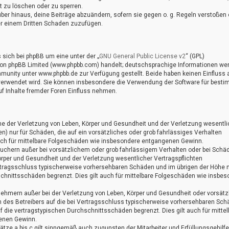
t zu löschen oder zu sperren.
ber hinaus, deine Beiträge abzuändern, sofern sie gegen o. g. Regeln verstoßen 
er einem Dritten Schaden zuzufügen.
sich bei phpBB um eine unter der „
GNU General Public License v2
“ (GPL)
 von phpBB Limited (www.phpbb.com) handelt; deutschsprachige Informationen we
unity unter www.phpbb.de zur Verfügung gestellt. Beide haben keinen Einfluss a
 verwendet wird. Sie können insbesondere die Verwendung der Software für best
f Inhalte fremder Foren Einfluss nehmen.
me der Verletzung von Leben, Körper und Gesundheit und der Verletzung wesentli
ten) nur für Schäden, die auf ein vorsätzliches oder grob fahrlässiges Verhalten
auch für mittelbare Folgeschäden wie insbesondere entgangenen Gewinn.
auchern außer bei vorsätzlichem oder grob fahrlässigem Verhalten oder bei Schä
örper und Gesundheit und der Verletzung wesentlicher Vertragspflichten
 Vertragsschluss typischerweise vorhersehbaren Schäden und im übrigen der Höhe 
schnittsschäden begrenzt. Dies gilt auch für mittelbare Folgeschäden wie insbe
nehmern außer bei der Verletzung von Leben, Körper und Gesundheit oder vorsät
n des Betreibers auf die bei Vertragsschluss typischerweise vorhersehbaren Sc
 die vertragstypischen Durchschnittsschäden begrenzt. Dies gilt auch für mittel
enen Gewinn.
tze a bis c gilt sinngemäß auch zugunsten der Mitarbeiter und Erfüllungsgehilf