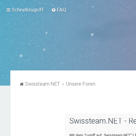
Schnellzugriff
FAQ
Swissteam.NET
Unsere Foren
Swissteam.NET - Re
Mit dem Zugriff auf „Swissteam.NET“ („