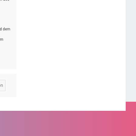
rd dem
em