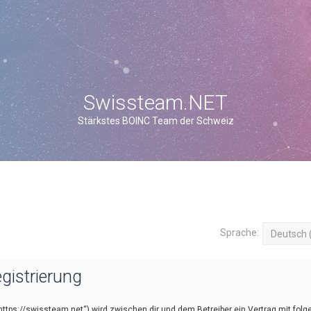
Swissteam.NET
Stärkstes BOINC Team der Schweiz
Sprache:
gistrierung
https://swissteam.net“) wird zwischen dir und dem Betreiber ein Vertrag mit fol