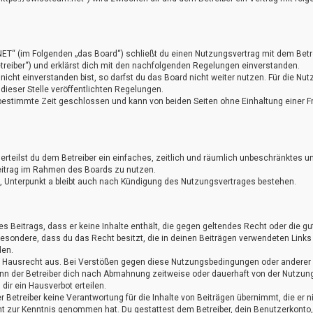
NET“ (im Folgenden „das Board“) schließt du einen Nutzungsvertrag mit dem Betr
treiber“) und erklärst dich mit den nachfolgenden Regelungen einverstanden.
cht einverstanden bist, so darfst du das Board nicht weiter nutzen. Für die Nut
 dieser Stelle veröffentlichten Regelungen.
bestimmte Zeit geschlossen und kann von beiden Seiten ohne Einhaltung einer Fr
 erteilst du dem Betreiber ein einfaches, zeitlich und räumlich unbeschränktes u
eitrag im Rahmen des Boards zu nutzen.
 Unterpunkt a bleibt auch nach Kündigung des Nutzungsvertrages bestehen.
nes Beitrags, dass er keine Inhalte enthält, die gegen geltendes Recht oder die g
sbesondere, dass du das Recht besitzt, die in deinen Beiträgen verwendeten Links
den.
as Hausrecht aus. Bei Verstößen gegen diese Nutzungsbedingungen oder anderer
ann der Betreiber dich nach Abmahnung zeitweise oder dauerhaft von der Nutzun
ir ein Hausverbot erteilen.
 Betreiber keine Verantwortung für die Inhalte von Beiträgen übernimmt, die er n
nicht zur Kenntnis genommen hat. Du gestattest dem Betreiber, dein Benutzerkonto,