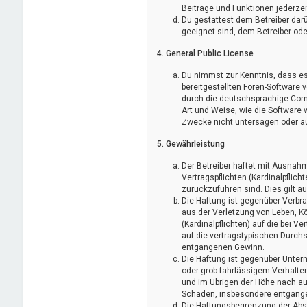
Beiträge und Funktionen jederzei
Du gestattest dem Betreiber darü
geeignet sind, dem Betreiber od
4. General Public License
Du nimmst zur Kenntnis, dass es 
bereitgestellten Foren-Software
durch die deutschsprachige Comm
Art und Weise, wie die Software
Zwecke nicht untersagen oder au
5. Gewährleistung
Der Betreiber haftet mit Ausnah
Vertragspflichten (Kardinalpflich
zurückzuführen sind. Dies gilt 
Die Haftung ist gegenüber Verbr
aus der Verletzung von Leben, K
(Kardinalpflichten) auf die bei
auf die vertragstypischen Durch
entgangenen Gewinn.
Die Haftung ist gegenüber Unter
oder grob fahrlässigem Verhalte
und im Übrigen der Höhe nach auf
Schäden, insbesondere entgang
Die Haftungsbegrenzung der Absä