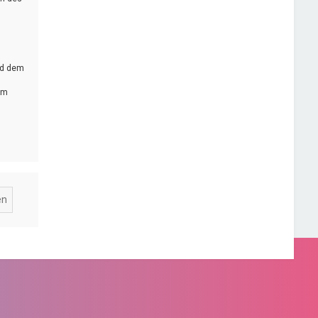
rd dem
em