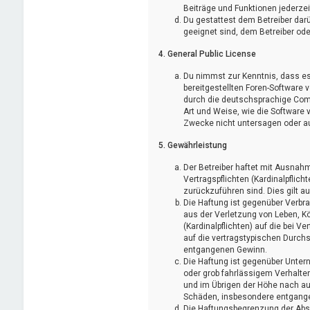
Beiträge und Funktionen jederzei
Du gestattest dem Betreiber darü
geeignet sind, dem Betreiber od
4. General Public License
Du nimmst zur Kenntnis, dass es 
bereitgestellten Foren-Software
durch die deutschsprachige Comm
Art und Weise, wie die Software
Zwecke nicht untersagen oder au
5. Gewährleistung
Der Betreiber haftet mit Ausnah
Vertragspflichten (Kardinalpflich
zurückzuführen sind. Dies gilt 
Die Haftung ist gegenüber Verbr
aus der Verletzung von Leben, K
(Kardinalpflichten) auf die bei
auf die vertragstypischen Durch
entgangenen Gewinn.
Die Haftung ist gegenüber Unter
oder grob fahrlässigem Verhalte
und im Übrigen der Höhe nach auf
Schäden, insbesondere entgang
Die Haftungsbegrenzung der Absä