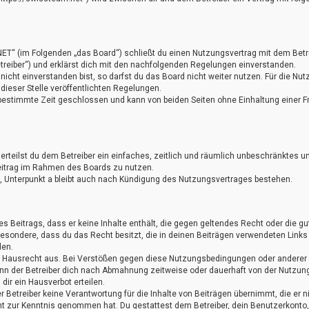
NET“ (im Folgenden „das Board“) schließt du einen Nutzungsvertrag mit dem Betr
treiber“) und erklärst dich mit den nachfolgenden Regelungen einverstanden.
cht einverstanden bist, so darfst du das Board nicht weiter nutzen. Für die Nut
 dieser Stelle veröffentlichten Regelungen.
bestimmte Zeit geschlossen und kann von beiden Seiten ohne Einhaltung einer Fr
 erteilst du dem Betreiber ein einfaches, zeitlich und räumlich unbeschränktes u
eitrag im Rahmen des Boards zu nutzen.
 Unterpunkt a bleibt auch nach Kündigung des Nutzungsvertrages bestehen.
nes Beitrags, dass er keine Inhalte enthält, die gegen geltendes Recht oder die g
sbesondere, dass du das Recht besitzt, die in deinen Beiträgen verwendeten Links
den.
as Hausrecht aus. Bei Verstößen gegen diese Nutzungsbedingungen oder anderer
ann der Betreiber dich nach Abmahnung zeitweise oder dauerhaft von der Nutzun
ir ein Hausverbot erteilen.
 Betreiber keine Verantwortung für die Inhalte von Beiträgen übernimmt, die er n
nicht zur Kenntnis genommen hat. Du gestattest dem Betreiber, dein Benutzerkonto,