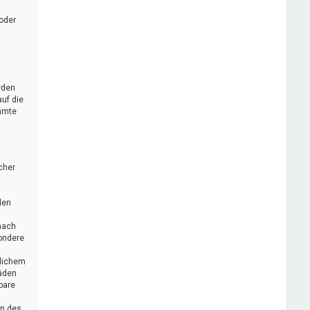
oder
rden
uf die
immte
cher
den
nach
sondere
zlichem
häden
bare
en des