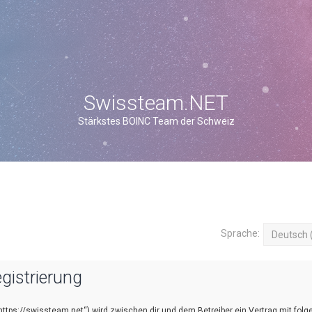
Swissteam.NET
Stärkstes BOINC Team der Schweiz
Sprache:
gistrierung
https://swissteam.net“) wird zwischen dir und dem Betreiber ein Vertrag mit fol