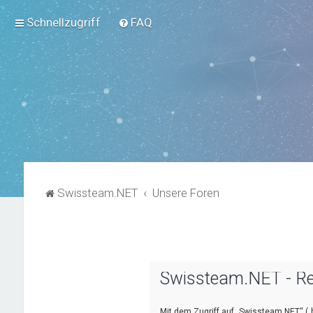
Schnellzugriff
FAQ
Swissteam.NET
Unsere Foren
Swissteam.NET - Re
Mit dem Zugriff auf „Swissteam.NET“ („