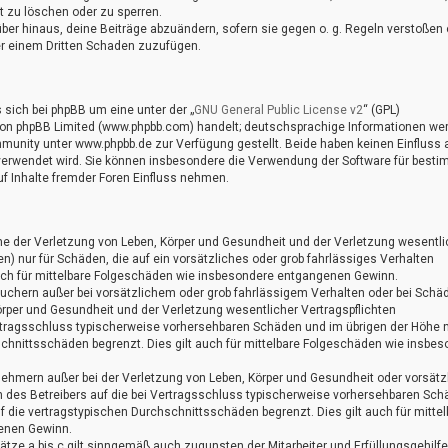
t zu löschen oder zu sperren.
ber hinaus, deine Beiträge abzuändern, sofern sie gegen o. g. Regeln verstoßen 
er einem Dritten Schaden zuzufügen.
sich bei phpBB um eine unter der „
GNU General Public License v2
“ (GPL)
 von phpBB Limited (www.phpbb.com) handelt; deutschsprachige Informationen we
unity unter www.phpbb.de zur Verfügung gestellt. Beide haben keinen Einfluss a
 verwendet wird. Sie können insbesondere die Verwendung der Software für best
f Inhalte fremder Foren Einfluss nehmen.
me der Verletzung von Leben, Körper und Gesundheit und der Verletzung wesentli
ten) nur für Schäden, die auf ein vorsätzliches oder grob fahrlässiges Verhalten
auch für mittelbare Folgeschäden wie insbesondere entgangenen Gewinn.
auchern außer bei vorsätzlichem oder grob fahrlässigem Verhalten oder bei Schä
örper und Gesundheit und der Verletzung wesentlicher Vertragspflichten
 Vertragsschluss typischerweise vorhersehbaren Schäden und im übrigen der Höhe 
schnittsschäden begrenzt. Dies gilt auch für mittelbare Folgeschäden wie insbe
nehmern außer bei der Verletzung von Leben, Körper und Gesundheit oder vorsät
n des Betreibers auf die bei Vertragsschluss typischerweise vorhersehbaren Sc
 die vertragstypischen Durchschnittsschäden begrenzt. Dies gilt auch für mittel
enen Gewinn.
tze a bis c gilt sinngemäß auch zugunsten der Mitarbeiter und Erfüllungsgehilf