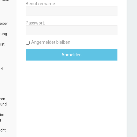
Benutzername:
Passwort:
eiber
zung
Angemeldet bleiben
ist
nd
uten
 und
 im
g
icht