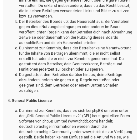
Inhalte enthält, die gegen geltendes Recht oder die guten Sitten
verstoßen. Du erklärst insbesondere, dass du das Recht besitzt,
die in deinen Beiträgen verwendeten Links und Bilder zu setzen
bzw. zu verwenden.
Der Betreiber des Boards übt das Hausrecht aus. Bei Verstößen
gegen diese Nutzungsbedingungen oder anderer im Board
veröffentlichten Regeln kann der Betreiber dich nach Abmahnung
zeitweise oder dauerhaft von der Nutzung dieses Boards
ausschließen und dir ein Hausverbot erteilen.
Du nimmst zur Kenntnis, dass der Betreiber keine Verantwortung
für die Inhalte von Beiträgen übernimmt, die er nicht selbst
erstellt hat oder die er nicht zur Kenntnis genommen hat. Du
gestattest dem Betreiber, dein Benutzerkonto, Beiträge und
Funktionen jederzeit zu löschen oder zu sperren.
Du gestattest dem Betreiber darüber hinaus, deine Beiträge
abzuändern, sofern sie gegen o. g. Regeln verstoßen oder
geeignet sind, dem Betreiber oder einem Dritten Schaden
zuzufügen.
4. General Public License
Du nimmst zur Kenntnis, dass es sich bei phpBB um eine unter
der „
GNU General Public License v2
“ (GPL) bereitgestellten Foren-
Software von phpBB Limited (www.phpbb.com) handelt;
deutschsprachige Informationen werden durch die
deutschsprachige Community unter www.phpbb.de zur Verfügung
gestellt. Beide haben keinen Einfluss auf die Art und Weise, wie