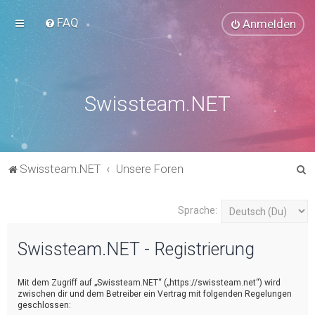
FAQ
Anmelden
Swissteam.NET
S
Swissteam.NET
Unsere Foren
u
c
Sprache:
h
Swissteam.NET - Registrierung
e
Mit dem Zugriff auf „Swissteam.NET“ („https://swissteam.net“) wird
zwischen dir und dem Betreiber ein Vertrag mit folgenden Regelungen
geschlossen: