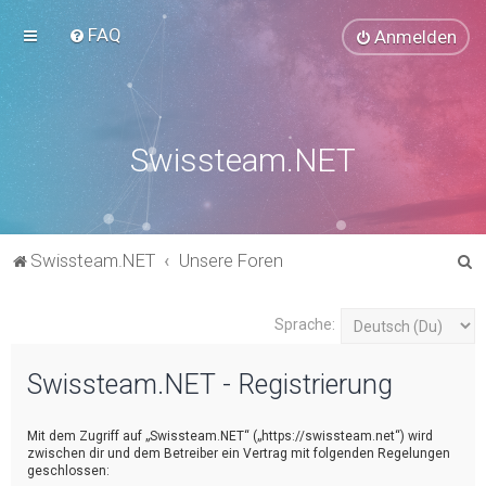
FAQ
Anmelden
Swissteam.NET
S
Swissteam.NET
Unsere Foren
u
c
Sprache:
h
Swissteam.NET - Registrierung
e
Mit dem Zugriff auf „Swissteam.NET“ („https://swissteam.net“) wird
zwischen dir und dem Betreiber ein Vertrag mit folgenden Regelungen
geschlossen: