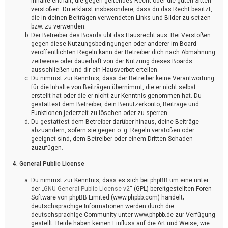
Inhalte enthält, die gegen geltendes Recht oder die guten Sitten
verstoßen. Du erklärst insbesondere, dass du das Recht besitzt,
die in deinen Beiträgen verwendeten Links und Bilder zu setzen
bzw. zu verwenden.
Der Betreiber des Boards übt das Hausrecht aus. Bei Verstößen
gegen diese Nutzungsbedingungen oder anderer im Board
veröffentlichten Regeln kann der Betreiber dich nach Abmahnung
zeitweise oder dauerhaft von der Nutzung dieses Boards
ausschließen und dir ein Hausverbot erteilen.
Du nimmst zur Kenntnis, dass der Betreiber keine Verantwortung
für die Inhalte von Beiträgen übernimmt, die er nicht selbst
erstellt hat oder die er nicht zur Kenntnis genommen hat. Du
gestattest dem Betreiber, dein Benutzerkonto, Beiträge und
Funktionen jederzeit zu löschen oder zu sperren.
Du gestattest dem Betreiber darüber hinaus, deine Beiträge
abzuändern, sofern sie gegen o. g. Regeln verstoßen oder
geeignet sind, dem Betreiber oder einem Dritten Schaden
zuzufügen.
4. General Public License
Du nimmst zur Kenntnis, dass es sich bei phpBB um eine unter
der „
GNU General Public License v2
“ (GPL) bereitgestellten Foren-
Software von phpBB Limited (www.phpbb.com) handelt;
deutschsprachige Informationen werden durch die
deutschsprachige Community unter www.phpbb.de zur Verfügung
gestellt. Beide haben keinen Einfluss auf die Art und Weise, wie